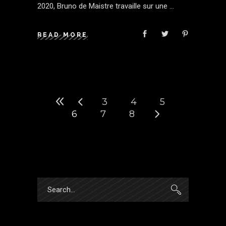
2020, Bruno de Maistre travaille sur une
READ MORE
3
4
5
6
7
8
Search
for: