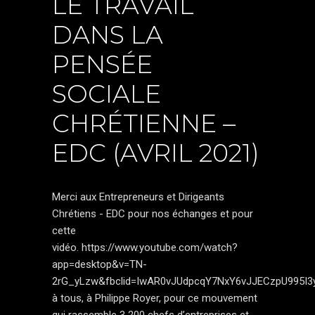
LE TRAVAIL
DANS LA
PENSÉE
SOCIALE
CHRÉTIENNE –
EDC (AVRIL 2021)
Merci aux Entrepreneurs et Dirigeants
Chrétiens - EDC pour nos échanges et pour
cette
vidéo. https://www.youtube.com/watch?
app=desktop&v=TN-
2rG_yLzw&fbclid=IwAR0vJUdpcqY7NxY6vJJECzpU99
à tous, à Philippe Royer, pour ce mouvement
qui rassemble 3 200 chefs d’entreprises et