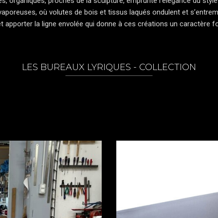
s, organiques, proches de la sculpture, emprunte l’élégance du style L
oreuses, où volutes de bois et tissus laqués ondulent et s’entremê
t apporter la ligne envolée qui donne à ces créations un caractère f
LES BUREAUX LYRIQUES - COLLECTION