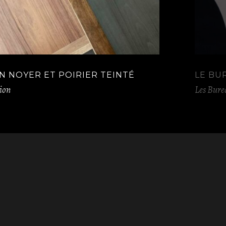
N NOYER ET POIRIER TEINTÉ
LE BU
tion
Les Bure