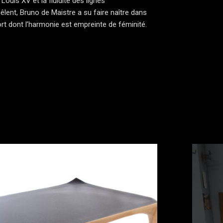
ouis XV et la fluidité des lignes
lent, Bruno de Maistre a su faire naître dans
ort dont l’harmonie est empreinte de féminité.