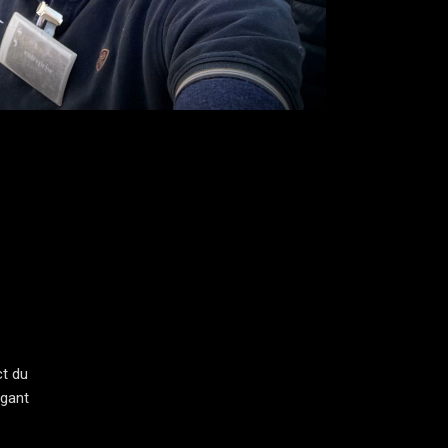
ct du
égant