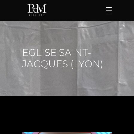
EGLISE SAINT-
JACQUES (LYON)