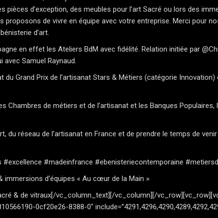
e ces pièces d’exception, des meubles pour l’art Sacré ou lors des i
proposons de vivre en équipe avec votre entreprise. Merci pour nos
bénisterie d’art.
gne en effet les Ateliers BdM avec fidélité. Relation initiée par @Ch
hui avec Samuel Raynaud.
 du Grand Prix de l’artisanat Stars & Métiers (catégorie Innovation
 Chambres de métiers et de l’artisanat
et les Banques Populaires, 
 du réseau de l’artisanat en France et de prendre le temps de venir i
s
#excellence
#madeinfrance
#ebenisteriecontemporaine
#metiersd
& immersions d’équipes « Au cœur de la Main »
Sacré & de vitraux[/vc_column_text][/vc_column][/vc_row][vc_row]
810566190-0cf20e26-8388-0″ include=”4291,4296,4290,4289,4292,42