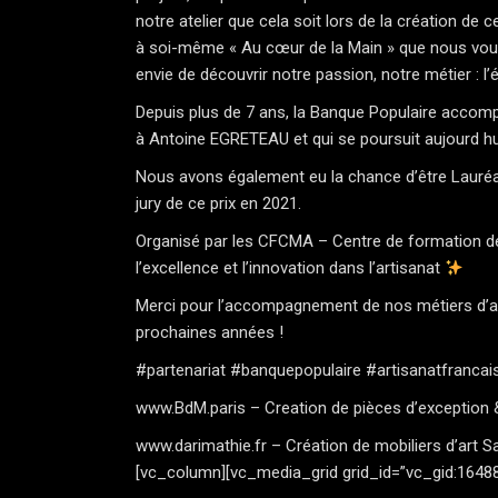
notre atelier que cela soit lors de la création d
à soi-même « Au cœur de la Main » que nous vous 
envie de découvrir notre passion, notre métier : l’é
Depuis plus de 7 ans, la Banque Populaire accompa
à
Antoine EGRETEAU
et qui se poursuit aujourd 
Nous avons également eu la chance d’être Lauréat
jury de ce prix en 2021.
Organisé par les
CFCMA – Centre de formation des
l’excellence et l’innovation dans l’artisanat
Merci pour l’accompagnement de nos métiers d’art,
prochaines années !
#partenariat
#banquepopulaire
#artisanatfrancai
www.BdM.paris
– Creation de pièces d’exception 
www.darimathie.fr
– Création de mobiliers d’art 
[vc_column][vc_media_grid grid_id=”vc_gid:1648