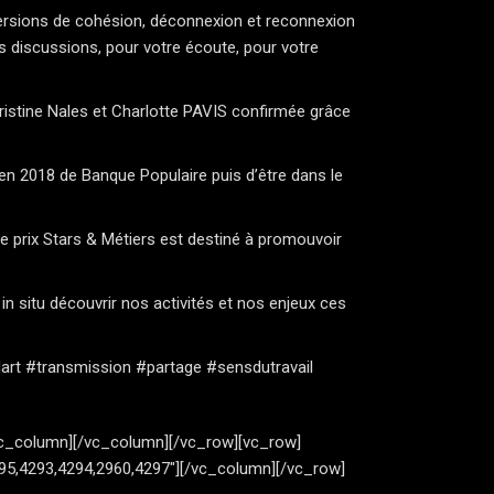
mmersions de cohésion, déconnexion et reconnexion
 discussions, pour votre écoute, pour votre
ristine Nales et
Charlotte PAVIS
confirmée grâce
) en 2018 de
Banque Populaire
puis d’être dans le
le prix Stars & Métiers est destiné à promouvoir
n situ découvrir nos activités et nos enjeux ces
art
#transmission
#partage
#sensdutravail
[vc_column][/vc_column][/vc_row][vc_row]
95,4293,4294,2960,4297″][/vc_column][/vc_row]