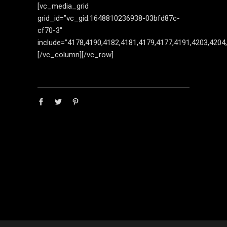
[vc_media_grid
grid_id=”vc_gid:1648810236938-03bfd87c-
cf70-3″
include=”4178,4190,4182,4181,4179,4177,4191,4203,4204
[/vc_column][/vc_row]