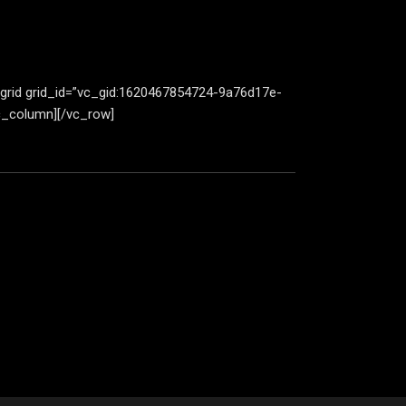
grid grid_id=”vc_gid:1620467854724-9a76d17e-
vc_column][/vc_row]