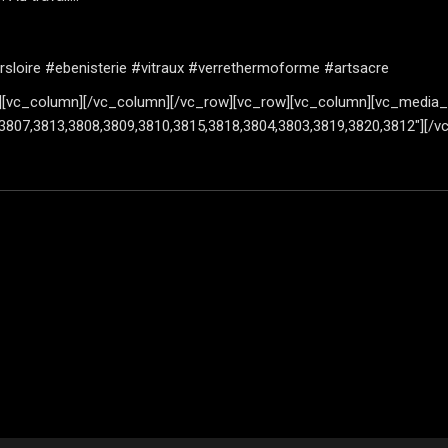
rsloire
#ebenisterie
#vitraux
#verrethermoforme
#artsacre
][vc_column][/vc_column][/vc_row][vc_row][vc_column][vc_media_
,3807,3813,3808,3809,3810,3815,3818,3804,3803,3819,3820,3812″][/