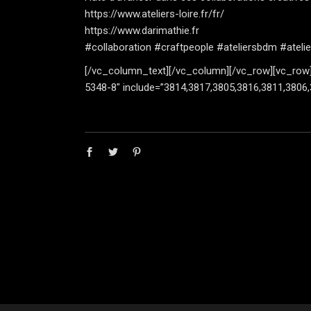
https://www.ateliers-loire.fr/fr/
https://www.darimathie.fr
#collaboration
#craftpeople
#ateliersbdm
#atelie
[/vc_column_text][/vc_column][/vc_row][vc_row
5348-8″ include=”3814,3817,3805,3816,3811,3806